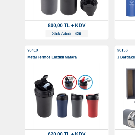
800,00 TL + KDV
Stok Adedi :
426
90410
90156
Metal Termos Emzikli Matara
3 Bardaklı
620,00 TL + KDV