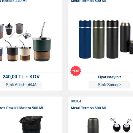
ik Bardak 240 Ml
Metal Termos 500 Ml
240,00 TL + KDV
Fiyat isteyiniz
Stok Adedi :
Stok Sorunuz
6948
90364
mos Emzikli Matara 500 Ml
Metal Termos 500 Ml