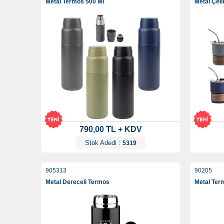
Metal Termos 500 Ml
Metal Çel
790,00 TL + KDV
Stok Adedi :
5319
905313
90205
Metal Dereceli Termos
Metal Ter