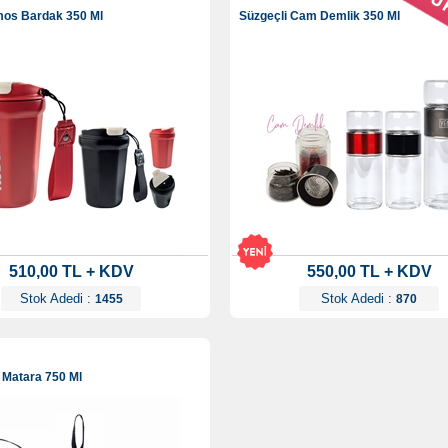
mos Bardak 350 Ml
Süzgeçli Cam Demlik 350 Ml
510,00 TL + KDV
550,00 TL + KDV
Stok Adedi :
Stok Adedi :
1455
870
m Matara 750 Ml