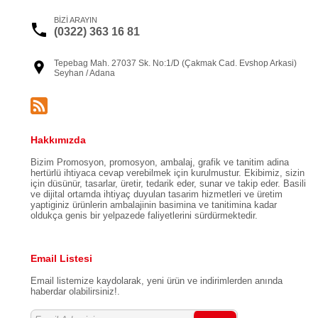
BİZİ ARAYIN
(0322) 363 16 81
Tepebag Mah. 27037 Sk. No:1/D (Çakmak Cad. Evshop Arkasi)
Seyhan / Adana
Hakkımızda
Bizim Promosyon, promosyon, ambalaj, grafik ve tanitim adina
hertürlü ihtiyaca cevap verebilmek için kurulmustur. Ekibimiz, sizin
için düsünür, tasarlar, üretir, tedarik eder, sunar ve takip eder. Basili
ve dijital ortamda ihtiyaç duyulan tasarim hizmetleri ve üretim
yaptiginiz ürünlerin ambalajinin basimina ve tanitimina kadar
oldukça genis bir yelpazede faliyetlerini sürdürmektedir.
Email Listesi
Email listemize kaydolarak, yeni ürün ve indirimlerden anında
haberdar olabilirsiniz!.