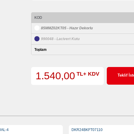
KOD
85MMZ02KT05 - Hazır Dekorlu
990048 - Lacivert Kutu
Toplam
1.540,00
TL+ KDV
Teklif İst
AL-4
DKR24BKFT07110