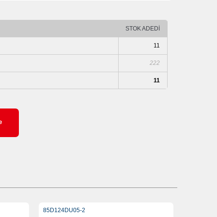
STOK ADEDİ
11
222
11
e
85D124DU05-2