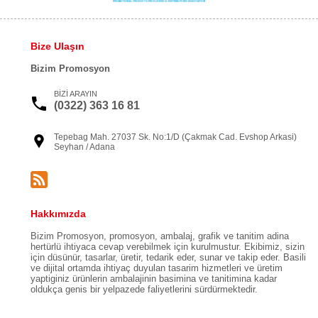
Bize Ulaşın
Bizim Promosyon
BİZİ ARAYIN
(0322) 363 16 81
Tepebag Mah. 27037 Sk. No:1/D (Çakmak Cad. Evshop Arkasi)
Seyhan / Adana
Hakkımızda
Bizim Promosyon, promosyon, ambalaj, grafik ve tanitim adina
hertürlü ihtiyaca cevap verebilmek için kurulmustur. Ekibimiz, sizin
için düsünür, tasarlar, üretir, tedarik eder, sunar ve takip eder. Basili
ve dijital ortamda ihtiyaç duyulan tasarim hizmetleri ve üretim
yaptiginiz ürünlerin ambalajinin basimina ve tanitimina kadar
oldukça genis bir yelpazede faliyetlerini sürdürmektedir.