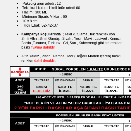
Paket içi ürün adedi : 12
Tekli kraft kutulu 1 koli ürün adedi 60
Hacim : 300 ML
Minimum Sipariş Miktarı : 60
10 x 8 cm
Koli Ebat: 52x42x37
Kampanya koşullarında ;
Tekli kutulama , tek renk tek yön
Simli Altın , Simli Gümüş , Siyah , Yeşil , Mavi , Lacivert , Kırmızı ,
Bordo ,Turuncu, Turkuaz , Gri, Sarı , Kahverengi gibi tire renkler
baskı
fiyatına dahildir
Altın Yaldız , Platin , Pembe , Mor (Değerli Maden içeren) baskı
renkleri
dahil değildir
.