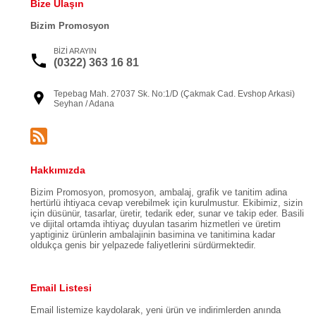
Bize Ulaşın
Bizim Promosyon
BİZİ ARAYIN
(0322) 363 16 81
Tepebag Mah. 27037 Sk. No:1/D (Çakmak Cad. Evshop Arkasi)
Seyhan / Adana
Hakkımızda
Bizim Promosyon, promosyon, ambalaj, grafik ve tanitim adina
hertürlü ihtiyaca cevap verebilmek için kurulmustur. Ekibimiz, sizin
için düsünür, tasarlar, üretir, tedarik eder, sunar ve takip eder. Basili
ve dijital ortamda ihtiyaç duyulan tasarim hizmetleri ve üretim
yaptiginiz ürünlerin ambalajinin basimina ve tanitimina kadar
oldukça genis bir yelpazede faliyetlerini sürdürmektedir.
Email Listesi
Email listemize kaydolarak, yeni ürün ve indirimlerden anında