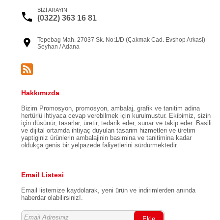
BİZİ ARAYIN
(0322) 363 16 81
Tepebag Mah. 27037 Sk. No:1/D (Çakmak Cad. Evshop Arkasi)
Seyhan / Adana
Hakkımızda
Bizim Promosyon, promosyon, ambalaj, grafik ve tanitim adina
hertürlü ihtiyaca cevap verebilmek için kurulmustur. Ekibimiz, sizin
için düsünür, tasarlar, üretir, tedarik eder, sunar ve takip eder. Basili
ve dijital ortamda ihtiyaç duyulan tasarim hizmetleri ve üretim
yaptiginiz ürünlerin ambalajinin basimina ve tanitimina kadar
oldukça genis bir yelpazede faliyetlerini sürdürmektedir.
Email Listesi
Email listemize kaydolarak, yeni ürün ve indirimlerden anında
haberdar olabilirsiniz!.
Ekle